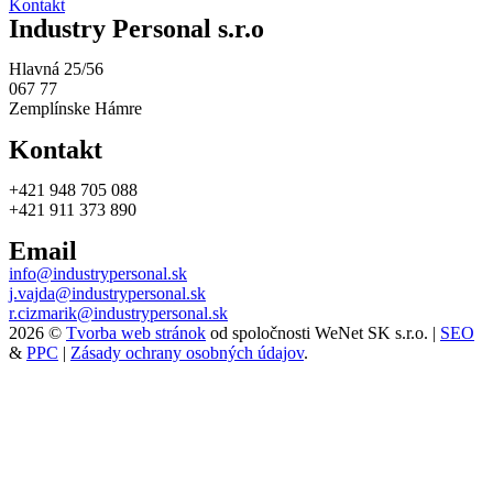
Kontakt
Industry Personal s.r.o
Hlavná 25/56
067 77
Zemplínske Hámre
Kontakt
+421 948 705 088
+421 911 373 890
Email
info@industrypersonal.sk
j.vajda@industrypersonal.sk
r.cizmarik@industrypersonal.sk
2026 ©
Tvorba web stránok
od spoločnosti WeNet SK s.r.o. |
SEO
&
PPC
|
Zásady ochrany osobných údajov
.