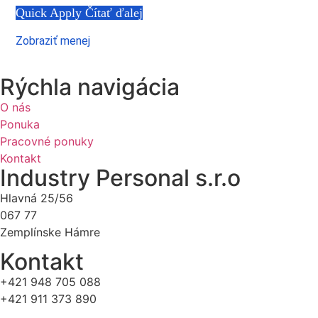
Quick Apply
Čítať ďalej
Zobraziť menej
Rýchla navigácia
O nás
Ponuka
Pracovné ponuky
Kontakt
Industry Personal s.r.o
Hlavná 25/56
067 77
Zemplínske Hámre
Kontakt
+421 948 705 088
+421 911 373 890