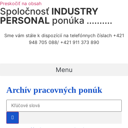
Preskočiť na obsah
Spoločnosť
INDUSTRY
PERSONAL
ponúka ..........
Sme vám stále k dispozícií na telefónnych číslach +421
948 705 088/ +421 911 373 890
Menu
Archív pracovných ponúk
Kľúčové slová